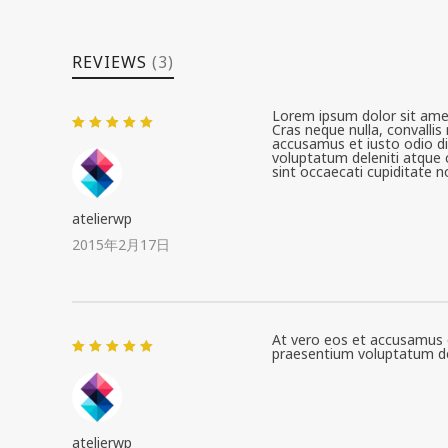
REVIEWS
(3)
Lorem ipsum dolor sit amet
Cras neque nulla, convall
5段階中
5
の
accusamus et iusto odio di
評価
voluptatum deleniti atque 
sint occaecati cupiditate 
atelierwp
2015年2月17日
At vero eos et accusamus e
praesentium voluptatum del
5段階中
5
の
評価
atelierwp