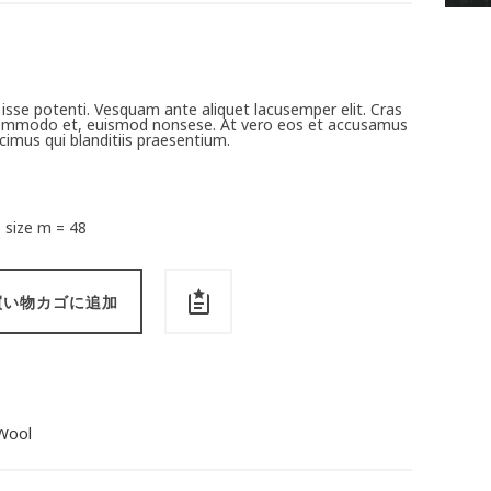
isse potenti. Vesquam ante aliquet lacusemper elit. Cras
 commodo et, euismod nonsese. At vero eos et accusamus
cimus qui blanditiis praesentium.
 size m = 48
買い物カゴに追加
Wool