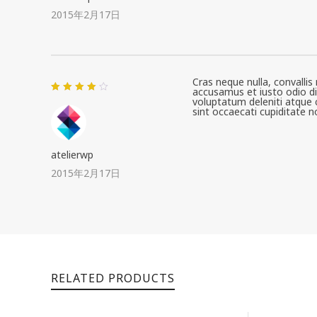
2015年2月17日
Cras neque nulla, convall
accusamus et iusto odio di
5段階中
voluptatum deleniti atque 
4
の評価
sint occaecati cupiditate n
atelierwp
2015年2月17日
RELATED PRODUCTS