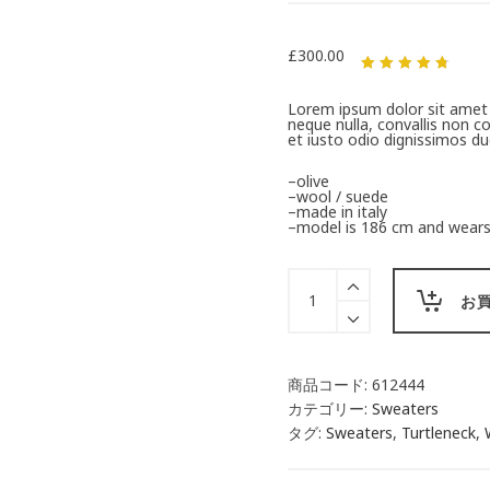
£
300.00
5段階中
4.67
の評
Lorem ipsum dolor sit amet 
価
neque nulla, convallis non
et iusto odio dignissimos du
–olive
–wool / suede
–made in italy
–model is 186 cm and wears
Turtleneck
Sweater
お
quantity
商品コード:
612444
カテゴリー:
Sweaters
タグ:
Sweaters
,
Turtleneck
,