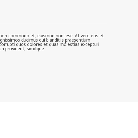
is non commodo et, euismod nonsese. At vero eos et
gnissimos ducimus qui blanditiis praesentium
corrupti quos dolores et quas molestias excepturi
on provident, similique