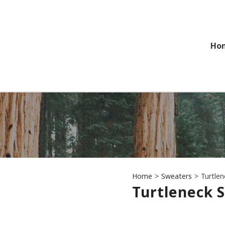
Ho
Home
>
Sweaters
>
Turtle
Turtleneck 