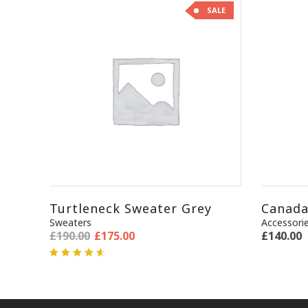
SALE
Turtleneck Sweater Grey
Canada
Sweaters
Accessori
£
190.00
£
175.00
£
140.00
5段階中
4.50
の評
価