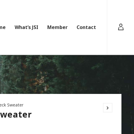
me
What’s JSI
Member
Contact
neck Sweater
Sweater