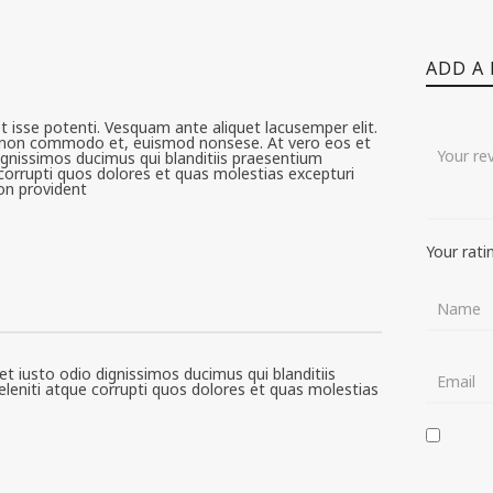
ADD A
 isse potenti. Vesquam ante aliquet lacusemper elit.
is non commodo et, euismod nonsese. At vero eos et
gnissimos ducimus qui blanditiis praesentium
corrupti quos dolores et quas molestias excepturi
non provident
Your rati
t iusto odio dignissimos ducimus qui blanditiis
eniti atque corrupti quos dolores et quas molestias